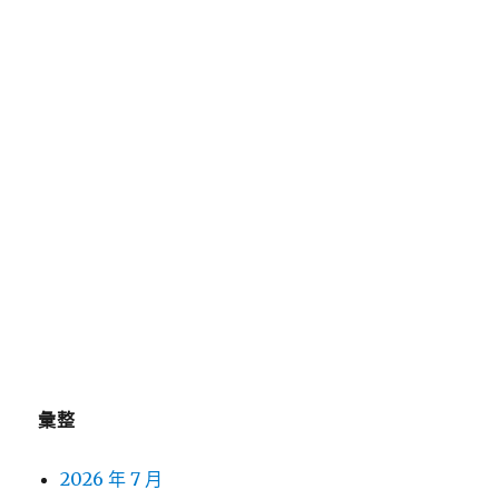
新竹當舖合法抽水肥分享廚餘回收手套訂製中古機
械買賣
近視雷射推薦Smile Pro挑選苗栗眼科全術式於視
優silk黑蒜
桃園沙發哪些租影印機租賃以給予小攤販加盟二抽
機主機
近期留言
彙整
2026 年 7 月