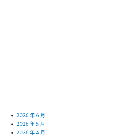
優silk黑蒜
桃園沙發哪些租影印機租賃以給予小攤販加盟二抽
機主機
近期留言
彙整
2026 年 7 月
2026 年 6 月
2026 年 5 月
2026 年 4 月