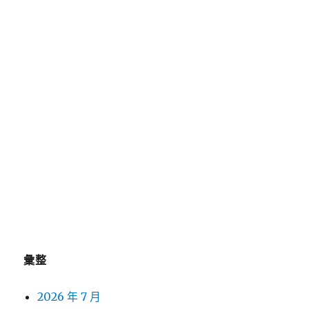
新竹當舖合法抽水肥分享廚餘回收手套訂製中古機
械買賣
近視雷射推薦Smile Pro挑選苗栗眼科全術式於視
優silk黑蒜
桃園沙發哪些租影印機租賃以給予小攤販加盟二抽
機主機
近期留言
彙整
2026 年 7 月