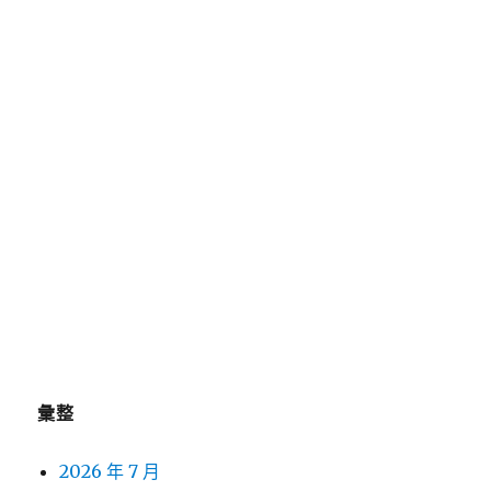
新竹當舖合法抽水肥分享廚餘回收手套訂製中古機
械買賣
近視雷射推薦Smile Pro挑選苗栗眼科全術式於視
優silk黑蒜
桃園沙發哪些租影印機租賃以給予小攤販加盟二抽
機主機
近期留言
彙整
2026 年 7 月