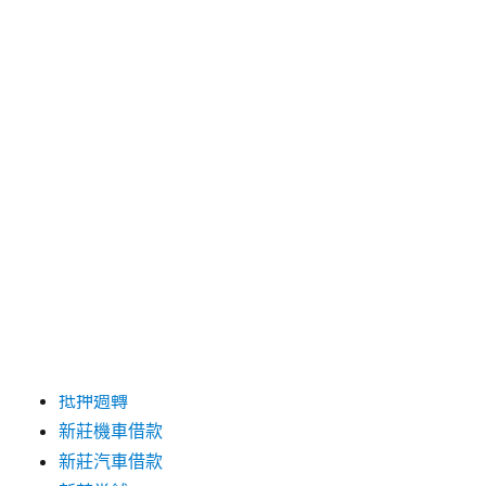
發
分
2019-10-08
新莊當舖
佈
類
日
期:
搜
搜
尋
尋
關
鍵
字:
頁面
不限車齡貸款
小額融資選擇
抵押週轉
新莊機車借款
新莊汽車借款