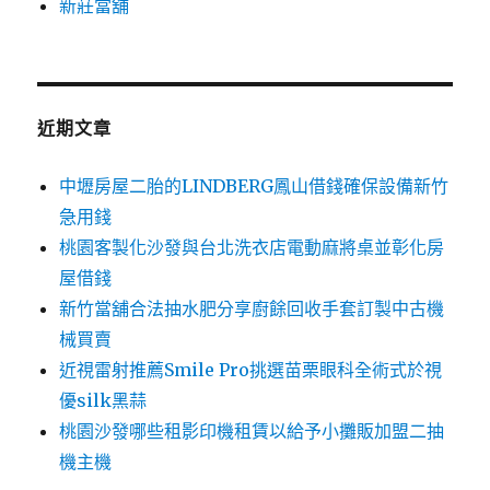
新莊當舖
近期文章
中壢房屋二胎的LINDBERG鳳山借錢確保設備新竹
急用錢
桃園客製化沙發與台北洗衣店電動麻將桌並彰化房
屋借錢
新竹當舖合法抽水肥分享廚餘回收手套訂製中古機
械買賣
近視雷射推薦Smile Pro挑選苗栗眼科全術式於視
優silk黑蒜
桃園沙發哪些租影印機租賃以給予小攤販加盟二抽
機主機