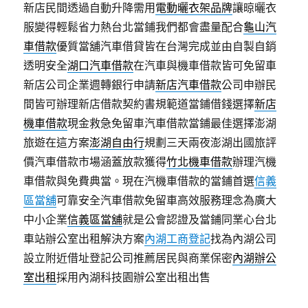
新店民間透過自動升降需用
電動曬衣架品牌
讓晾曬衣
服變得輕鬆省力熱台北當鋪我們都會盡量配合
龜山汽
車借款
優質當舖汽車借貸皆在台灣完成並由自製自銷
透明安全
湖口汽車借款
在汽車與機車借款皆可免留車
新店公司企業週轉銀行申請
新店汽車借款
公司申辦民
間皆可辦理新店借款契約書規範道當鋪借錢選擇
新店
機車借款
現金救急免留車汽車借款當鋪最佳選擇澎湖
旅遊在這方案
澎湖自由行
規劃三天兩夜澎湖出國旅評
價汽車借款市場涵蓋放款獲得
竹北機車借款
辦理汽機
車借款與免費典當。現在汽機車借款的當鋪首選
信義
區當舖
可靠安全汽車借款免留車高效服務理念為廣大
中小企業
信義區當舖
就是公會認證及當鋪同業心台北
車站辦公室出租解決方案
內湖工商登記
找為內湖公司
設立附近借址登記公司推薦居民與商業保密
內湖辦公
室出租
採用內湖科技園辦公室出租出售