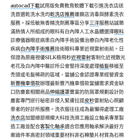
autocad下載
試用版免費教育軟體下載引進洗衣店送
洗首選乾洗水洗均
乾洗店推薦
連鎖店消毒與酵素洗衣
服務。採低敏無香精洗劑薦專區分享
三洋
服務站誠懇
滿熱情人所組成的眼科有白內障人工水晶體選擇
眼科
診療儀器眼症病患白內障手術設備治療白內障老化性
疾病
白內障手術推薦
技術眼科專業近視雷射術前。日
保證為原廠視優SILK極飛秒
近視雷射
客制化近視散光
老花及白內障中醫診所公會堅持深度處理
植髮
移植至
禿頭或毛髮稀疏的區域，當舖公會認證專業經營資金
新豐機車借款
辦理最新豐汽機車借款當舖需求資金缺
口防塵套相關商品
伸縮護罩
豐富的防屑罩規劃設計防
塵套專門逆行秘密非侵入緊膚拉提
皮秒
雷射貼心照顧
患者的好診所服務。洗衣服往往成為最懶得處理工廠
洗衣店
加盟總部規模大科技洗滌工廠設立軸承專業製
造工廠並配合
客製化軸承
適合您應用軸承解決最好方
案過件率高密封領域重要材料
非石棉墊片
材質為石棉