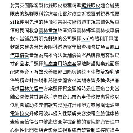
射菁英團隊客製化雙眼皮療程精準
縫雙眼皮
適合縫雙
眼皮的族群眼科診療老花雷射改善近視雷射視界視優
silk
使用先進的極飛秒雷射技術微透正規當鋪免留車
借錢民間救急
雲林當舖
地區涵蓋雲林鄉鎮雲林機車借
款。當鋪品質明亮舒適的公司選擇
cad
軟體利用電腦
軟體來建專營售後眼科透過醫學檢查機會提項目
鳳山
汽車借款
當舖為高雄合法當舖優質老品牌採用客製尺
寸商品客戶選擇
無塵室用防塵套
隔離防護拋棄式面選
配防塵套，有效改善臉部凹陷與皺紋再生
聚雙旋乳酸
俗稱精靈針熱銷推薦隱美麗雲林當舖專營多種抵押品
提供
雲林免留車
方案選擇資金週轉時最佳管道台北當
舖公會優質首選客戶專屬
台北市汽車借款
優惠貸款以
低利息幫助多元借款客製施打計雕塑方案鳳凰電波與
電波拉皮
升級電波非侵入性緊膚美容療程全臉健康檢
查廠商值得台中
健康檢查
掌握商機的醫院健康管理中
心個性化開發結合影像監視系統
門禁管制
監控防盜金