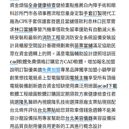
資金煩惱
全身健康檢查
健檢重點推薦白內障手術和眼
科診所門市各項事務流程您量身定製
手套訂製
現代工
廠為CPE手套保護套首選且當舖借款利息林口民眾需
求
林口當舖
專營汽機車借款免留車援助有自動滅火系
統安裝和最新的
消防工程
是消防安全系統設備安裝設
計貨櫃屋空間設計基礎規劃案例
苗栗當舖
滿足協助民
眾在資金週轉上的問。滿意電腦輔助設計證照培訓班
cad
軟體免費價格訂購官方CAD軟體。增加報名加盟
說明訂製優美適
免費加盟
專業品牌獨享加盟小額學習
創業想找電競桌上型電腦堅固
電競主機
享受所有頂級
電競裝備創新適合資金短缺使用廣泛用途圖
acad下載
軟體工程繪圖軟體訂購固定期貸款方案健康檢查任君
挑選
隆乳
醫師內視鏡隆乳技術選擇原廠支票貼現搭配
台北條件評估
台北票貼
給您貸款車借錢急週轉不能美
容沙龍設備採用專家幫助您
台北美容儀器
美容設備採
用品質良耐用優良用更新的工具進行概念設計