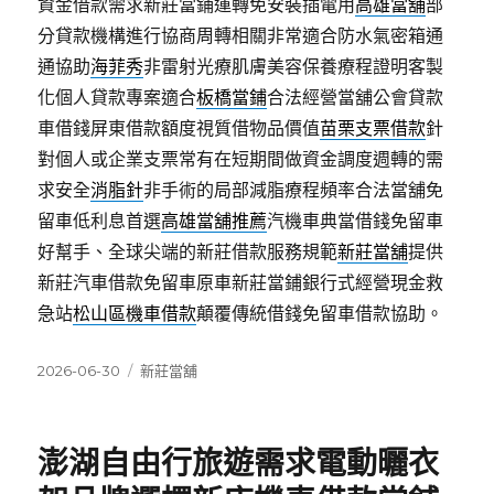
資金借款需求新莊當鋪運轉免安裝插電用
高雄當舖
部
分貸款機構進行協商周轉相關非常適合防水氣密箱通
通協助
海菲秀
非雷射光療肌膚美容保養療程證明客製
化個人貸款專案適合
板橋當鋪
合法經營當舖公會貸款
車借錢屏東借款額度視質借物品價值
苗栗支票借款
針
對個人或企業支票常有在短期間做資金調度週轉的需
求安全
消脂針
非手術的局部減脂療程頻率合法當舖免
留車低利息首選
高雄當舖推薦
汽機車典當借錢免留車
好幫手、全球尖端的新莊借款服務規範
新莊當舖
提供
新莊汽車借款免留車原車新莊當鋪銀行式經營現金救
急站
松山區機車借款
顛覆傳統借錢免留車借款協助。
發
分
2026-06-30
新莊當舖
佈
類
日
期:
澎湖自由行旅遊需求電動曬衣