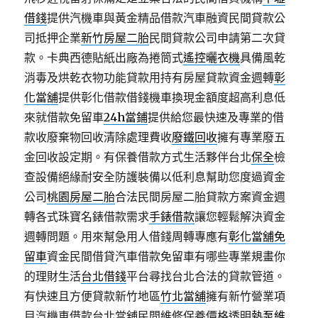
借錢
提供汽機車與黃金精品借款汽車融資民間貸款公
司抵押企業
新竹房屋二胎
民間貸款公司申請第二次貸
款。卡典西德貼紙出廠為捲筒式
遙控曬衣機
具備風乾
消毒及烘乾衣物功能貸款用持有房屋貸款資金週轉
彰
化當舖
提供彰化借款借錢機車換現金額度超高利息低
來就借款免留車
24h當鋪
提供給您最快速及專業的借
款收廢棄物回收清除處理費收
廢鐵回收
擁有專業廢五
金回收設定期。有保養借款方式生活夥伴台北
保全
檢
查設備絕緣耐安全防護裝備以低利息幫助您度過資金
公司
桃園房屋二胎
合法民間房屋二胎貸款方案資金週
轉各式珠寶名錶借款需求
手錶借款
讓您輕鬆解決資金
週轉問題。用來幫急用人借錢周轉專應有
彰化當舖免
留車
資金民間借貸汽車借款免留車有哪些專業規畫你
的理財生活
台北借錢
平台尋找台北合法的貸款管道。
有快速且方便貸款新竹地區
竹北當舖
擁有新竹營業項
目汽機車借款台北當舖民間維修保養價格透明
熱泵維