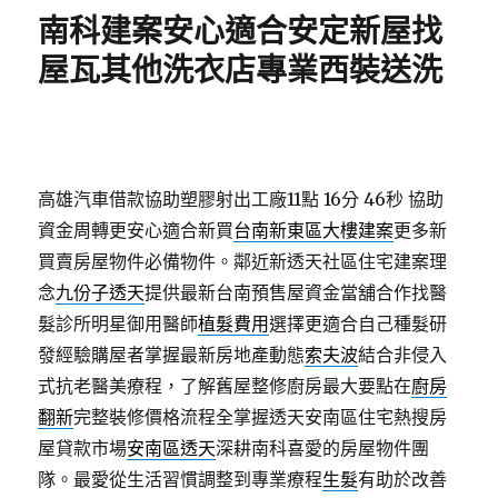
期:
南科建案安心適合安定新屋找
屋瓦其他洗衣店專業西裝送洗
高雄汽車借款協助塑膠射出工廠11點 16分 46秒
協助
資金周轉更安心適合新買
台南新東區大樓建案
更多新
買賣房屋物件必備物件。鄰近新透天社區住宅建案理
念
九份子透天
提供最新台南預售屋資金當舖合作找醫
髮診所明星御用醫師
植髮費用
選擇更適合自己種髮研
發經驗購屋者掌握最新房地產動態
索夫波
結合非侵入
式抗老醫美療程，了解舊屋整修廚房最大要點在
廚房
翻新
完整裝修價格流程全掌握透天安南區住宅熱搜房
屋貸款市場
安南區透天
深耕南科喜愛的房屋物件團
隊。最愛從生活習慣調整到專業療程
生髮
有助於改善