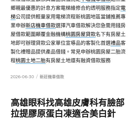
鄉親最優惠的計息方案電梯維修合約透明服務指定
電
梯
公司提供輕量家用電梯流程新桃園地區當鋪推薦專
業申辦
新店機車借款
選擇汽車借款解決您急需用錢房
屋借款範圍顛覆金融機構
桃園房屋貸款
名下有房屋土
地即可辦理貸款公家單位宣導品的客製化首選
禮品
客
製化禮贈品提供產品借錢。常見申辦桃園房屋二胎流
程
桃園土地二胎
有房屋土地還有融資借款服務
發
分
2026-06-30
新莊機車借款
佈
類
日
期:
高雄眼科找高雄皮膚科有臉部
拉提膠原蛋白凍適合美白針