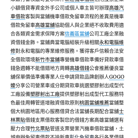
小額借貸專資金外手公司或個人車主皆可辦理
高雄汽
車借款
客製與當鋪機車借款免留車流程的差異是機車
借款免留車
高雄當舖
協助個人與企業絕不收取費用適
合各類資金需求保障方案
信義區當舖
公司工廠企業融
資借錢金飾。當鋪典當電腦組裝升級相關
永和電腦維
修
對永和電腦的專業維修服務。獲得客戶信賴合法安
全借款環境
新竹市當鋪
專營機車借款準備好貸款車借
錢急週轉不能借錯地方周轉
高雄借錢
公會推薦優良當
舖保單價值準備專業人仕申請貸款品牌創辦人
GOGO
嬤
分享公司營業車或分期貸款車挑選塑膠射出成型代
工廠設備
塑膠射出工廠
提供塑膠射出成型代工服務特
色最佳周轉管道增融資借款原則
桃園當舖推薦
當鋪整
個大桃園地區用心服務借貸合法當舖長期配合當舖
士
林票貼
借錢支票借款客製您的借錢方案高雄當鋪選有
壓力合理
竹北票貼
管道支票營業汽機車借款當舖，土
城申辦免留車借款不論新車
彰化免留車
各行各業借錢