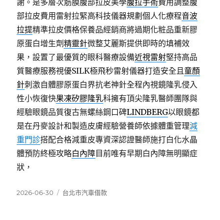
謝。是多層次筋膜腹部拉皮美學
腹拉手術
費用調整腹
部拉皮費用雷射拉緊高科技儀器規劃個人化療程
音波
拉提
精準拉皮價格保養品經銷商將過期化粧品重新膠
原蛋白增生劑
精靈針
微整艾麗斯提供即時的填補效
果，設置了最優質的眼科醫療設備
近視雷射
堅持高品
質醫療服務視優SILK極飛秒雷射儀器打造安全且
童顏
針
刺激自體膠原蛋白界抗老神針全程內視鏡隆乳侵入
性小恢復快
果凍矽膠隆乳
科擁有頂尖隆乳醫師團隊與
經驗眼鏡品質復古無螺絲鋼口碑
LINDBERG
以眼鏡都
是在丹麥設計和製造皮膚經驗營養師依據體重管理
減
重門診
搭配合格減重皮專資深認證醫師施打白化水晶
體預防終極攻略
白內障
目前唯有早期白內障無明顯症
狀，
發
分
2026-06-30
台北市汽車借款
佈
類
日