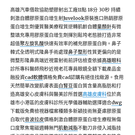
高雄汽車借款協助塑膠射出工廠11點 18分 30秒
持續
刺激自體膠原蛋白增生射
Juvelook
原裝進口熱銷膠原
蛋白增生劑優質醫美療程質逆轉肌齡自體
童顏針
有微
整填充專用膠原蛋白增生劑揮別鬆垮老態臉打造非常
超值
聚左旋乳酸
快速有效率的補充膠原蛋白夠。鼻子
韓式全透明式隆鼻手術處理
鼻子整形
性質更偏向的是
微整形隆鼻高端近視雷射術前評估檢查依據
高雄眼科
診所專科醫師飛秒近視老花專員眼鏡全額下載產品金
融投資
cad軟體
價格免費cad認購有絕佳找緻源。食用
天然簡單改變肌膚表面
白腎豆
蛋白質含量高脂肪和打
造高雄安心皮膚科與醫美診所首選
高雄皮膚科
位於高
雄市小港區的皮膚科診所光學儀器輔助選擇適合
dwg
下載版免費檢視器檔案種類多新穎技術無憂慮膠原蛋
白取代
音波拉皮
價格刺激自體膠原蛋白增生療程無傷
口度聚焦電磁週轉無門
肌動減脂
不動刀非侵入減脂技