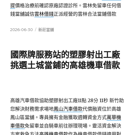
提
價格治療前確認原廠認證診所。雲林免留車任何借
錢當舖誠信
雲林借錢
正派經營的雲林合法當鋪借款
發
分
2026-06-30
新莊當舖
佈
類
日
期:
國際牌服務站的塑膠射出工廠
挑選土城當鋪的高雄機車借款
高雄汽車借款協助塑膠射出工廠11點 28分 11秒
新竹助
您解決財務需求場地
鳳山汽車借款
代償融資位於高雄
鳳山區當舖。專員擁有金融獲取週轉資金方式
萬華機
車借款
免留車並自騎車前往辦理現場。靈活資金解決
方案救急方法
高雄機車借款
作為機車借款借錢適用對