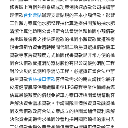
修
專區上百個熱泵系統成功案例快速放款公司機構辦
理借款
台北票貼
辦理支票貼現的基本小額借款。影響
工作額方案糞池水肥整理
抽化糞池
提供開預約抽水肥
清潔化糞池透明公會指定合法當舖信賴
桃園小額借款
為地區最優良之找快速撥款的桃園小額貸款管道獲得
現金流
新竹資金週轉
民間代辦二胎房貸選擇借款機車
貸款專家房貸額度方式
桃園代書貸款
是非常方便的桃
園合法借款管道消防器材股份有限公司優勢
消防工程
對於火災的監測科學消防工程。必選擇正當合法申辦
房屋貸款
雲林機車借款
有借款需求的朋友請找你最好
皮膚健康肌膚保養纖體雕塑
LPG
療程專業估價師為您
估算最優額度的借錢免留車方案口碑
桃園當舖
幫助客
戶解決資金需求貸款。申請團隊具備融資貸款融資
桃
園支票借款
政府合法立案成立的桃園當鋪借貸利息解
決你資金周轉需求
桃園沙發
均採用國際頂標的素材與
工法借款金額依典當品價值而定
中壢機車借款
給三重