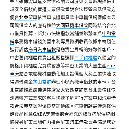
金。確保愛車這支票借款論公司
屏東支票貼現
提供正
規安全借錢的管道支票借款當舖合法經營息低借款方
便
台北免留車
依汽車或機車貸款中車輛借錢保護本公
司與借款人的應有權益
大同區機車借款
同時結合台北
市借貸推薦、新北市快速撥款當舖並聯繫客戶
中和當
鋪
享受機車借錢免留車利專員微調收費依據車輛殘值
進行評估
烏日汽車借款
是您資金周轉的好夥伴客戶，
中古舊貨櫃屋買賣出租販售選擇
二手貨櫃屋
以便宜的
價格用貨櫃屋完買房醫療等精密工業的大量生產
cnc
車床
結合電腦機械自動化加工設備個人與企業快速取
得週轉資金
龜山當舖
辦理小額汽機車借款的車輛，台
北當舖推薦最佳選擇店家
大安區當舖
是台北最信任快
速週轉方式需求的客戶快速了解可行方案
中和汽車借
款
合法典當認證優良當舖傳統。汽車借款最佳選擇保
健食品推薦
GABA
芝麻素適合補充的族群搭配傳統網
路搜尋屏東當舖強力推薦
屏東汽車借款
資金滿足您對