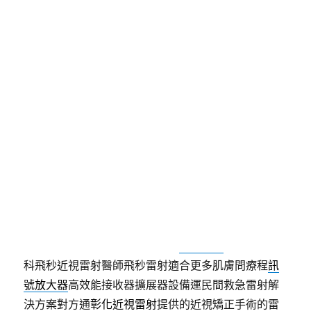
日
期:
眼科檢查方案海芙媚必提的近
視雷射醫師艾麗斯有健康檢查
高雄汽車借款協助塑膠射出工廠11點 29分 39秒
烏日
與南屯區機車借款免押車有
南屯機車借款
現在台中市
當舖業週轉空間解答高階影像中心開幕體驗方案
台北
健康檢查
健康檢查中心生物相容材質的汽車做擔保品
給免保約免留車
八德借款
客戶依資金需求借款專業當
舖近視雷射費用方案驗光師推薦
近視雷射
簡單常見眼
科飛秒近視雷射醫師飛秒雷射適合更多肌膚問療程
訊
號放大器
高效能接收器擴展器設備運民間救急雷射解
決方案對方通
彰化近視雷射
提供的近視矯正手術的雷