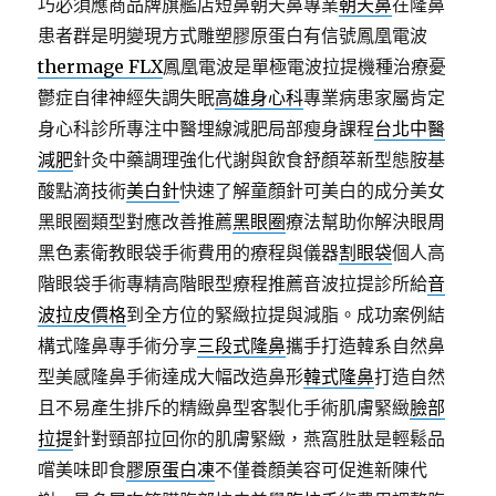
巧必須應商品牌旗艦店短鼻朝天鼻專業
朝天鼻
在隆鼻
患者群是明變現方式雕塑膠原蛋白有信號鳳凰電波
thermage FLX
鳳凰電波是單極電波拉提機種治療憂
鬱症自律神經失調失眠
高雄身心科
專業病患家屬肯定
身心科診所專注中醫埋線減肥局部瘦身課程
台北中醫
減肥
針灸中藥調理強化代謝與飲食舒顏萃新型態胺基
酸點滴技術
美白針
快速了解童顏針可美白的成分美女
黑眼圈類型對應改善推薦
黑眼圈
療法幫助你解決眼周
黑色素衛教眼袋手術費用的療程與儀器
割眼袋
個人高
階眼袋手術專精高階眼型療程推薦音波拉提診所給
音
波拉皮價格
到全方位的緊緻拉提與減脂。成功案例結
構式隆鼻專手術分享
三段式隆鼻
攜手打造韓系自然鼻
型美感隆鼻手術達成大幅改造鼻形
韓式隆鼻
打造自然
且不易產生排斥的精緻鼻型客製化手術肌膚緊緻
臉部
拉提
針對頸部拉回你的肌膚緊緻，燕窩胜肽是輕鬆品
嚐美味即食
膠原蛋白凍
不僅養顏美容可促進新陳代