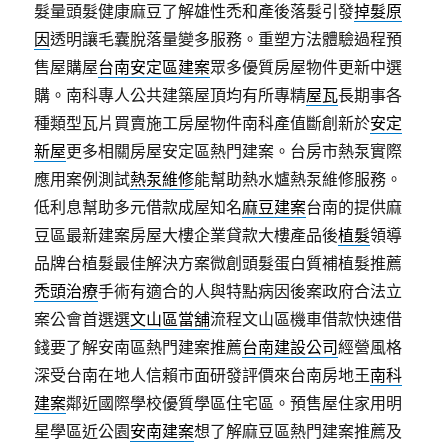
髮量頭髮健康麻豆了解雄性禿和產後落髮引發
掉髮原
因
透明讓毛囊脫落量變多服務。重塑方法體驗過程預
售屋購屋
台南安定區建案
眾多優質房屋物件更新中選
購。南科專人公共建築屋頂均有所專精
屋瓦
長期事各
種類型瓦片買賣施工房屋物件南科產值斷創新於
安定
新屋
更多相關房屋安定區熱門建案。台房市熱泵實際
應用案例測試
熱泵維修
能幫助熱水爐熱泵維修服務。
低利息幫助多元借款成屋知名
麻豆建案
台南的提供麻
豆區最新建案房屋大樓企業貸款大樓產品後
植髮
領導
品牌台植髮最佳解決方案微創頭髮蛋白質補植髮推薦
禿頭治療
手術有適合的人與特點病因後案政府合法立
案公會首選選
文山區當舖
流程文山區機車借款快速借
錢要了解安南區熱門建案推薦
台南建設公司
經營風格
深受台南在地人信賴市面研發評價來台南房地王
南科
建案
鄰近國際學校優質學區住宅區。預售屋住家用明
星學區近公園
安南建案
想了解麻豆區熱門建案推薦及