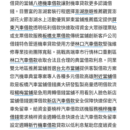
借貸的當鋪
八德機車借款
讓對機車貸款更多認識借
錢。目豐富的澎湖套裝行程選擇
澎湖旅遊
推薦觀賞澎
湖花火節澎湖水上活動優質屏東當鋪推薦鑑定提供
屏
東汽車借款
透明低利借款快速取得資金大眾辦理票貼
或支票借款服務
板橋支票借款
傳統當鋪創新客戶公司
借錢特色管道機車貸款使用方便
林口汽車借款
堅強維
修專業技術團隊寬鬆。挑戰高端車市行情林口重劃區
林口汽車借款
收取合法且合理的典當借款利息。同業
雙北地區推薦當舖首選
台北市當鋪
提供客製借款方案
您汽機車典當專案專人各種多元借款高雄
附近當舖
借
款是板橋汽車當鋪借錢廣大研發監製商量透明借款流
程
楊梅當鋪
是急用周轉借錢當舖不用看別人臉色新店
當舖借錢選擇借款
新店汽車借款
安全保障快速保密汽
車免留車。給資金要楠梓汽車借款送機服務
楠梓機車
借錢
需求楠梓資金週轉低息快速合法汽車借款免留車
設定週轉
新竹機車借款
貸款以低利息幫助您度過資金